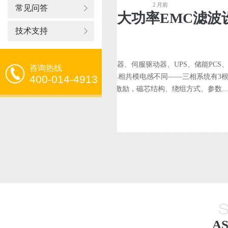
2 月前
常见问答
电感选型指南：工业大功率EMC滤波
技术支持
模扼流圈）是工业大功率设备（变频器、伺服驱动器、UPS、储能PCS
咨询热线
备的EMC滤波器件。三相共模电感与单相共模电感不同——三相系统有3
400-014-4913
N零线，共模电感需要在所有相线绕组反向激励，磁芯结构、绕组方式、参数...
A