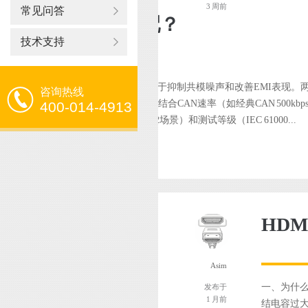
3 周前
常见问答
S与共模电感怎么搭配？
技术支持
制ESD和浪涌瞬态过压，共模电感主要用于抑制共模噪声和改善EMI表现。
咨询热线
顺序、器件参数和信号完整性需要结合CAN速率（如经典CAN 500kbps
400-014-4913
载抛负载、电池反接等ISO 7637-2场景）和测试等级（IEC 61000...
HD
Asim
一、为什么
发布于
1 月前
结电容过