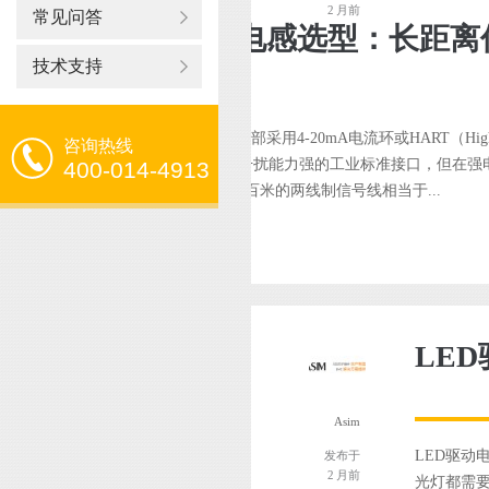
2 月前
常见问答
技术支持
计、温度变送器、液位计）几乎全部采用4-20mA电流环或HART（High
咨询热线
 Transducer）协议传输信号。4-20mA电流环是抗干扰能力强的工业标准接口，但在
400-014-4913
）中仍然面临共模干扰挑战——长达数百米的两线制信号线相当于...
Asim
LED驱动
发布于
2 月前
光灯都需要