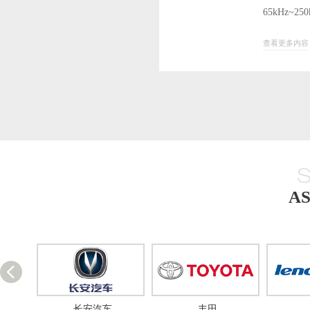
65kHz~
查看更多内容
A
车
丰田
联想