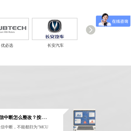
优必选
长安汽车
丰田
E
SD导致死机、复位或通信中断怎么整改？按故障现象定位敏感点
信中断，不能都归为“MCU