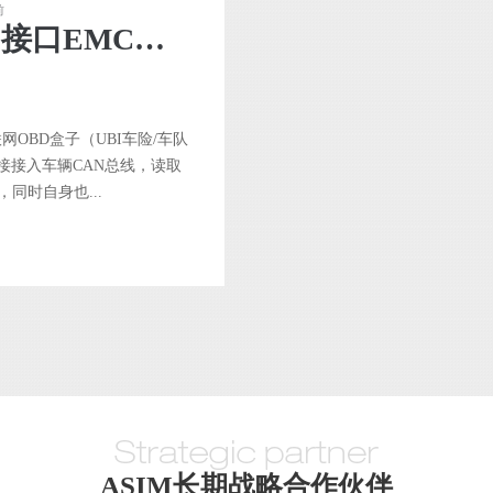
前
车载OBD诊断设备共模电感选型：OBD-II接口EMC设计指南
车联网OBD盒子（UBI车险/车队
直接接入车辆CAN总线，读取
同时自身也...
ASIM长期战略合作伙伴