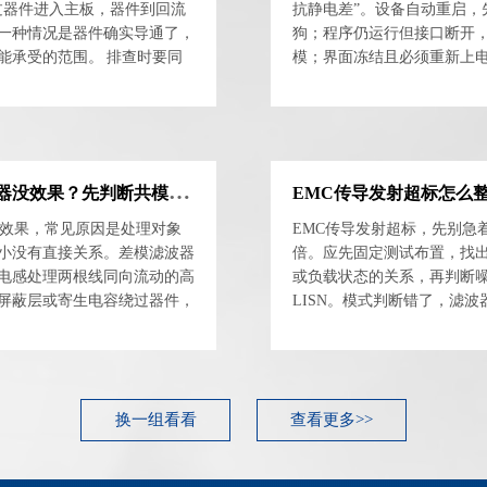
过器件进入主板，器件到回流
抗静电差”。设备自动重启，
一种情况是器件确实导通了，
狗；程序仍运行但接口断开
能承受的范围。 排查时要同
模；界面冻结且必须重新上
保护器件两端、受保护芯...
电源闩锁和外设异常占用。 
件...
E
MC整改为什么加滤波器没效果？先判断共模与差模噪声
有效果，常见原因是处理对象
EMC传导发射超标，先别急
小没有直接关系。差模滤波器
倍。应先固定测试布置，找
电感处理两根线同向流动的高
或负载状态的关系，再判断
屏蔽层或寄生电容绕过器件，
LISN。模式判断错了，滤
不住。 ASIM阿赛姆CV...
下降。 实际整改时，我一般先
换一组看看
查看更多>>