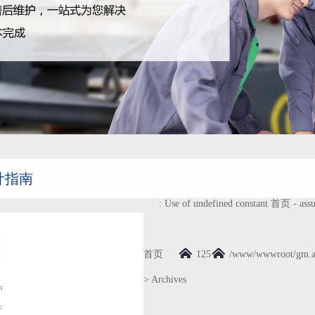
计指南
: Use of undefined constant 首页 - assu
首页
125
/www/wwwroot/gm.asi
>
Archives
m
于