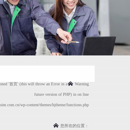
med '首页' (this will throw an Error in a
Warning
future version of PHP) in
on line
m.com.cn/wp-content/themes/hjtheme/functions.php
您所在的位置：