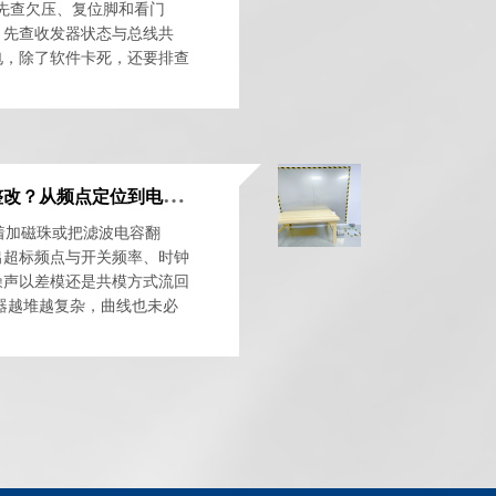
先查欠压、复位脚和看门
，先查收发器状态与总线共
电，除了软件卡死，还要排查
最有效的整改起点不是加器
E
MC传导发射超标怎么整改？从频点定位到电源滤波的排查方法
着加磁珠或把滤波电容翻
出超标频点与开关频率、时钟
噪声以差模还是共模方式流回
波器越堆越复杂，曲线也未必
保留一条可重复的基线...