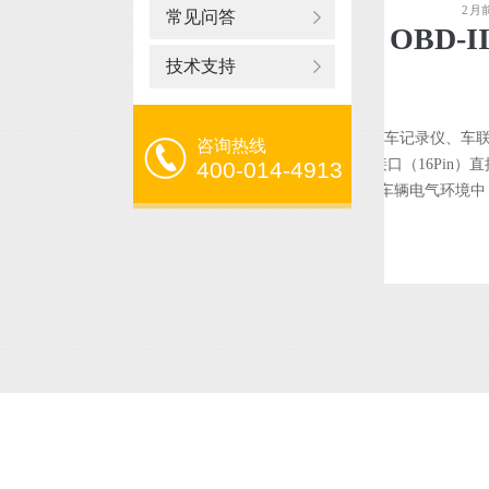
2 月
常见问答
技术支持
On-Board Diagnostics）设备覆盖汽车故障诊断仪、OBD行车记录仪、
咨询热线
类，国内年出货量数千万台。OBD设备通过车辆OBD-II接口（16Pin）
400-014-4913
盘/车身各ECU数据。OBD设备插在仪表盘下方，长期处于车辆电气环境中，