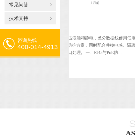
1 月前
常见问答
接口如何做浪涌保护？
技术支持
通常采用多级防护思路：接口入口处处理雷击浪涌和静电，差分数据线使用低
咨询热线
工作电压和浪涌功率要求的TVS或组合防护方案，同时配合共模电感、隔
400-014-4913
据，又有直流供电，不能只按普通网口处理。 一、RJ45与PoE防...
A