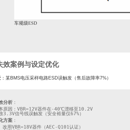
车规级ESD
失效案例与设定优化
景
：某BMS电压采样电路ESD误触发（售后故障率7%）
效分析
：
本原因：
VBR
=12V器件在-40℃漂移至10.2V  

化方案
：
. 改用
VBR
=18V器件（AEC-Q101认证）  
