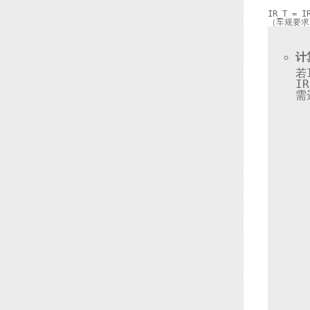
IR
_T = I
（车规要求
计
若
I
需