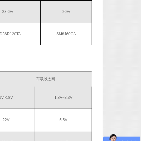
28.6%
20%
D36R120TA
SM8J60CA
车载以太网
6V~18V
1.8V~3.3V
22V
5.5V