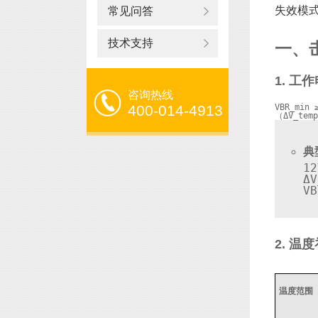
失效模
常见问答
技术支持
一、
1. 工
咨询热线
400-014-4913
VBR
_min 
（ΔV_
典
1
ΔV
2. 温
温度范围