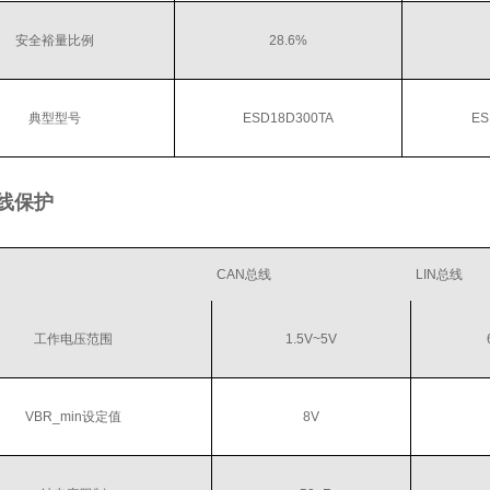
安全裕量比例
28.6%
典型型号
ESD18D300TA
ES
号线保护
CAN总线
LIN总线
工作电压范围
1.5V~5V
VBR_min设定值
8V