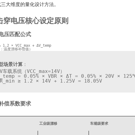
式三大维度的量化设计方法。
击穿电压核心设定原则
作电压匹配公式
≥ 1.2 × VCC_max + ΔV_temp  

型场景计算
：
2V车载系统（
VCC_max
=14V）  

_temp = 0.05% × VBR × ΔT = 0.05% × 20V × 125℃
度补偿系数要求
工业级漂移
车规级要求