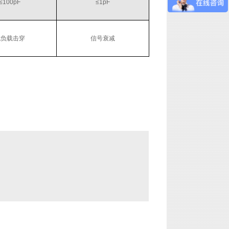
≤100pF
≤1pF
抛负载击穿
信号衰减