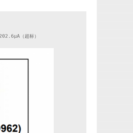
202
.
6
μ
A
（超标）  
