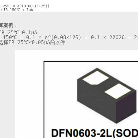
R_25℃ × e^(0.08×(T-25))  

：IR_
算案例
：
IR_25℃=
0
.
1
μ
A
R_150℃ = 
0
.
1
 × e^(
0.08×125
) = 
0
.
1
 × 
22026
 = 
2
选择IR_25℃≤
0
.
05
μ
A
的器件 