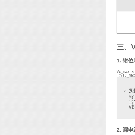
三、
1. 钳
Vc
_max ≤ 
（VIC_
实
M
当
VB
2. 漏