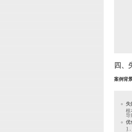
四、
案例背
失
根
优
1