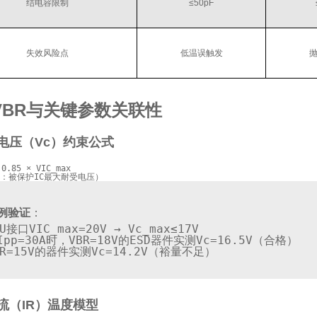
结电容限制
≤50pF
失效风险点
低温误触发
VBR与关键参数关联性
位电压（Vc）约束公式
0.85 × VIC_max  

例验证
：
CU接口VIC_max
=
20
V → Vc_max≤
17
V  

Ipp
=
30
A时，VBR
=
18
V的ESD器件实测Vc
=
16.5
R
=
15
V的器件实测Vc
=
14.2
电流（IR）温度模型