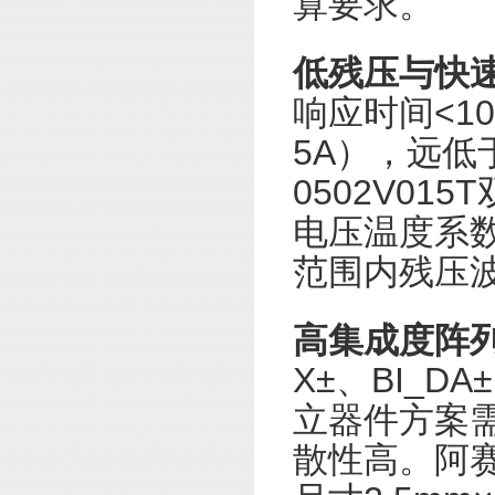
算要求。
低残压与快
响应时间<10
5A），远低
0502V0
电压温度系数控
范围内残压波
高集成度阵
X±、BI_D
立器件方案需
散性高。阿赛