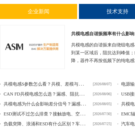
企业新闻
技术支持
共模电感自谐振频率有什么影响
共模电感的自谐振来自绕组电感
到某一区域后，阻抗达到峰值；
降，器件不再按低频下的纯电感方
共
模电感S参数怎么看？共模、差模与模式转换参数区别
[2026/08/07]
C
AN FD共模电感怎么选？漏感、阻抗平衡与通信余量
[2026/08/06]
共
模电感为什么会影响差分信号？漏感、插损与阻抗不平衡
[2026/08/05]
E
SD测试不过怎么排查？接触放电、空气放电和间接放电整改思路
[2026/07/30]
负
载突降、浪涌和ESD有什么区别？车载电源瞬态防护思路
[2026/07/25]