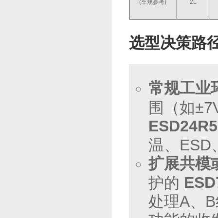
(车规参考)
2L
选型决策路
常规工业
围（如±
ESD24R5
温、ES
扩展共模
ESD
护的
处理A、