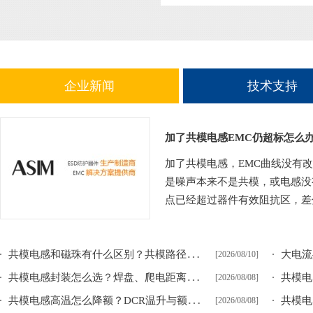
企业新闻
技术支持
加了共模电感EMC仍超标怎么
加了共模电感，EMC曲线没有
是噪声本来不是共模，或电感没
点已经超过器件有效阻抗区，差分
共
模电感和磁珠有什么区别？共模路径与单线噪声处理
[2026/08/10]
共
模电感封装怎么选？焊盘、爬电距离与电流路径
[2026/08/08]
共
模电感高温怎么降额？DCR温升与额定电流边界
[2026/08/08]