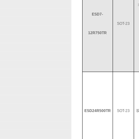
ESD7-
SOT-23
12R750TR
ESD24R500TR
SOT-23