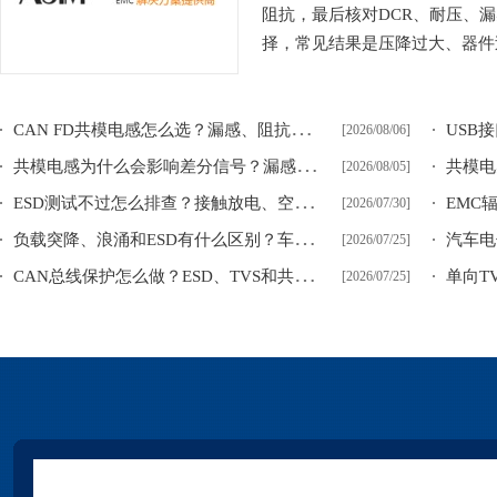
阻抗，最后核对DCR、耐压、
择，常见结果是压降过大、器件过
C
AN FD共模电感怎么选？漏感、阻抗平衡与通信余量
[2026/08/06]
共
模电感为什么会影响差分信号？漏感、插损与阻抗不平衡
[2026/08/05]
E
SD测试不过怎么排查？接触放电、空气放电和间接放电整改思路
[2026/07/30]
负
载突降、浪涌和ESD有什么区别？车载电源瞬态防护思路
[2026/07/25]
C
AN总线保护怎么做？ESD、TVS和共模电感的器件组合
[2026/07/25]