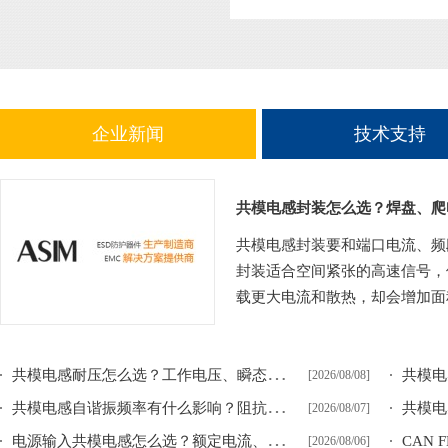
企业新闻
技术支持
共模电感封装怎么选？焊盘、爬
共模电感封装要和端口电流、频
封装适合空间紧张的高速信号，
载更大电流和散热，却会增加面积
共
模电感耐压怎么选？工作电压、瞬态电压与绕组绝缘
[2026/08/08]
共
模电感自谐振频率有什么影响？阻抗峰值后的下降原因
[2026/08/07]
电
源输入共模电感怎么选？额定电流、DCR和耐压检查
[2026/08/06]