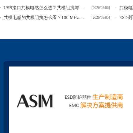
U
SB接口共模电感怎么选？共模阻抗与高速差模插损
[2026/08/06]
共
模电感的共模阻抗怎么看？100 MHz参数不能直接代表滤波效果
[2026/08/05]