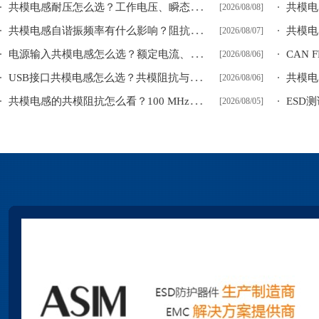
共
模电感耐压怎么选？工作电压、瞬态电压与绕组绝缘
[2026/08/08]
共
模电感自谐振频率有什么影响？阻抗峰值后的下降原因
[2026/08/07]
电
源输入共模电感怎么选？额定电流、DCR和耐压检查
[2026/08/06]
U
SB接口共模电感怎么选？共模阻抗与高速差模插损
[2026/08/06]
共
模电感的共模阻抗怎么看？100 MHz参数不能直接代表滤波效果
[2026/08/05]