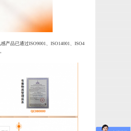
过ISO9001、ISO14001、ISO4
准。