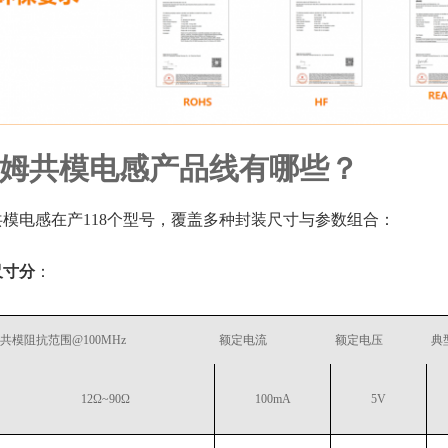
姆共模电感产品线有哪些？
模电感在产118个型号，覆盖多种封装尺寸与参数组合：
尺寸分
：
共模阻抗范围@100MHz
额定电流
额定电压
典
12Ω~90Ω
100mA
5V