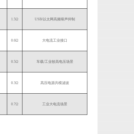
1.5Ω
USB/以太网高频噪声抑制
0.6Ω
大电流工业接口
0.5Ω
车载/工业较高电压场景
0.3Ω
高压电源共模滤波
0.7Ω
工业大电流场景
？