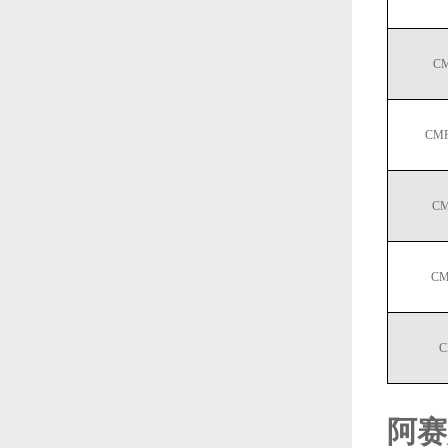
CM
CMF
CM
CM
C
阿赛