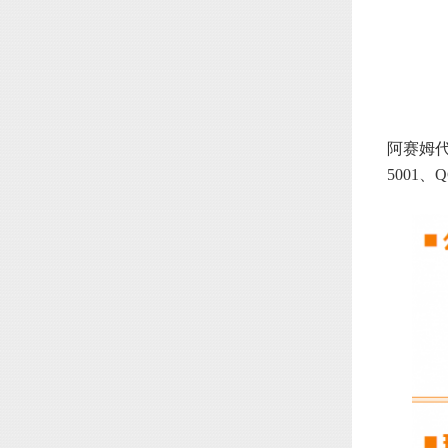
阿赛姆代
5001