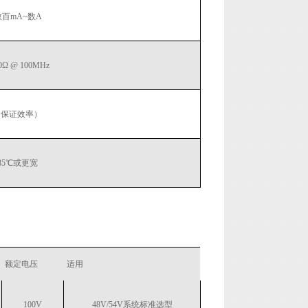
百mA~数A
0Ω @ 100MHz
（保证效率）
~85℃或更宽
额定电压
适用
100V
48V/54V系统标准选型