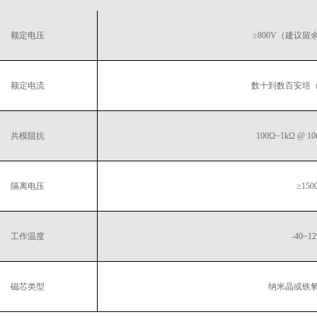
额定电压
≥800V（建议留余
额定电流
数十到数百安培
共模阻抗
100Ω~1kΩ @ 1
隔离电压
≥150
工作温度
-40~1
磁芯类型
纳米晶或铁