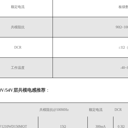
额定电流
板级数
共模阻抗
90Ω~10
DCR
≤1Ω
工作温度
-40
8V/54V层共模电感推荐
：
共模阻抗@100MHz
额定电流
DCR
F1210WD150MQT
15Ω
300mA
0.3Ω