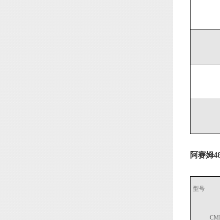
阿赛姆4
型号
CM