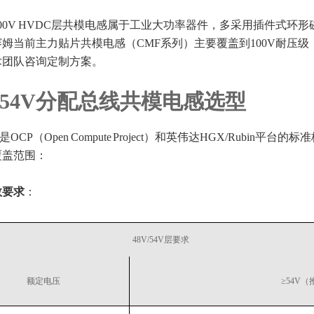
800V HVDC层共模电感属于工业大功率器件，多采用插件式环
姆当前主力贴片共模电感（CMF系列）主要覆盖到100V耐压级，
术团队咨询定制方案。
V/54V分配总线共模电感选型
4V是OCP（Open Compute Project）和英伟达HGX/Rub
覆盖范围：
数要求
：
48V/54V层要求
额定电压
≥54V（