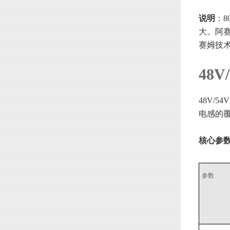
说明
：
大。阿赛
赛姆技
48
48V/5
电感的
核心参
参数