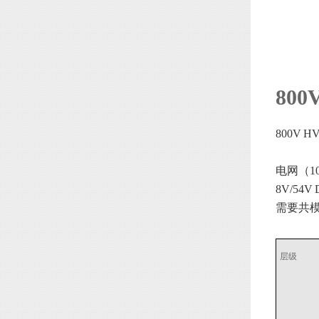
80
800V
电网（10
8V/54V
需要共模
层级