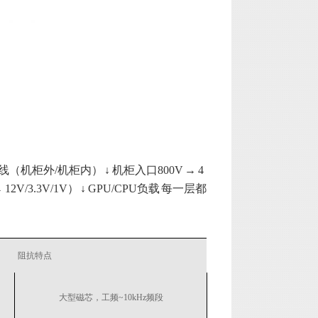
DC母线（机柜外/机柜内） ↓ 机柜入口800V → 4
12V/3.3V/1V） ↓ GPU/CPU负载 每一层都
阻抗特点
大型磁芯，工频~10kHz频段