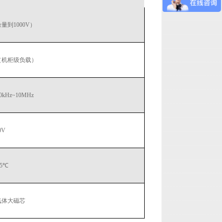
量到1000V）
（机柜级负载）
00kHz~10MHz
0V
25℃
氧体大磁芯