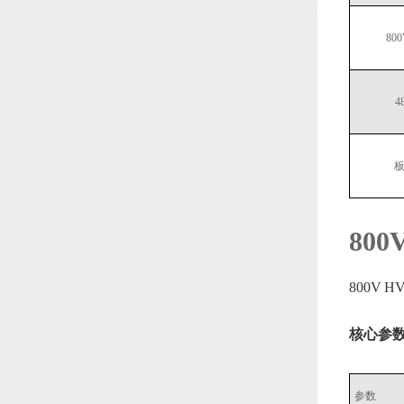
80
4
板
80
800V
核心参
参数