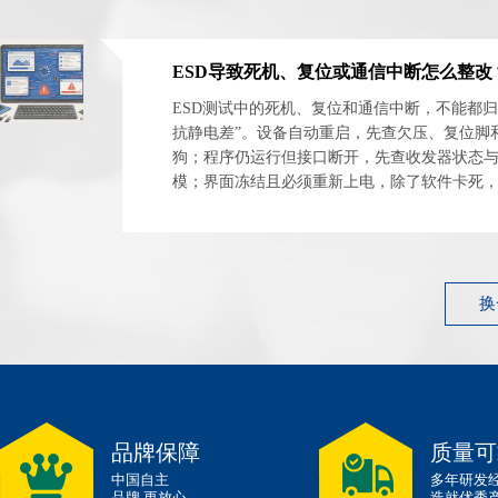
ESD测试中的死机、复位和通信中断，不能都归
抗静电差”。设备自动重启，先查欠压、复位脚
狗；程序仍运行但接口断开，先查收发器状态
模；界面冻结且必须重新上电，除了软件卡死
电源闩锁和外设异常占用。 最有效的整改起点
件...
换
品牌保障
质量可
中国自主
多年研发
品牌,更放心
造就优秀