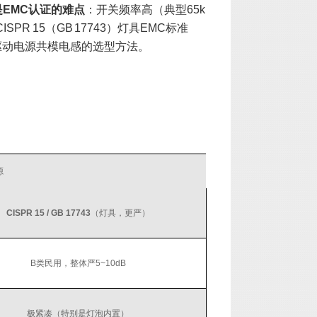
是EMC认证的难点
：开关频率高（典型65k
R 15（GB 17743）灯具EMC标准
驱动电源共模电感的选型方法。
源
CISPR 15 / GB 17743
（灯具，更严）
B类民用，整体严5~10dB
极紧凑（特别是灯泡内置）