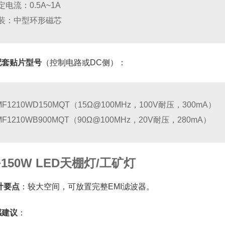
定电流：0.5A~1A
装：中型环形磁芯
配套贴片型号
（控制电路或DC侧）：
MF1210WD150MQT（15Ω@100MHz，100V耐压，300mA）
MF1210WB900MQT（90Ω@100MHz，20V耐压，280mA）
~150W LED天棚灯/工矿灯
计要点
：较大空间，可放置完整EMI滤波器。
感建议
：