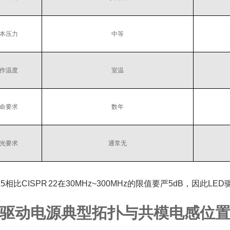
本压力
中等
作温度
室温
命要求
数年
光要求
通常无
 15相比CISPR 22在30MHz~300MHz的限值要严5dB，因此
D驱动电源典型拓扑与共模电感位