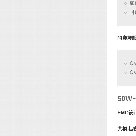
额
封
阿赛姆
C
C
50W
EMC设
共模电