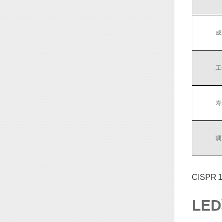
成
工
寿
调
CISPR
LE