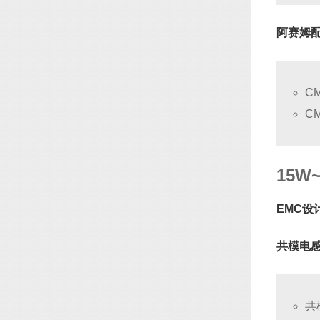
阿赛姆
C
C
15W
EMC设
共模电
共