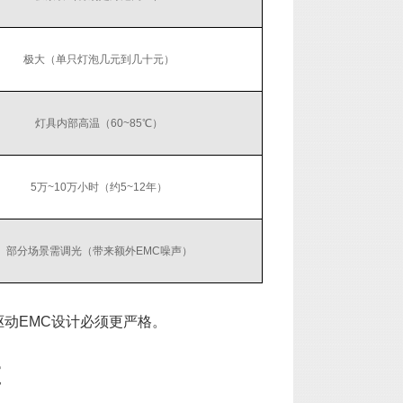
极大（单只灯泡几元到几十元）
灯具内部高温（60~85℃）
5万~10万小时（约5~12年）
部分场景需调光（带来额外EMC噪声）
LED驱动EMC设计必须更严格。
置