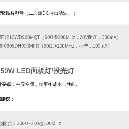
配套贴片型号
（二次侧DC输出滤波）：
MF1210WD900MQT（90Ω@100MHz，20V耐压，280mA）
MF0605DH900MFR（90Ω@100MHz，小型，100mA）
~50W LED面板灯/投光灯
计要点
：中等空间，需平衡成本与性能。
感建议
：
模阻抗：200Ω~1kΩ@100MHz