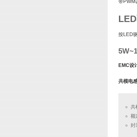
带PWM
LE
按LED
5W~
EMC设
共模电
共
额
封