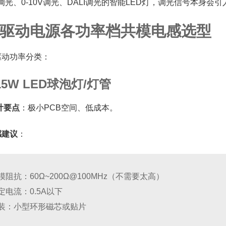
调光、0-10V调光、DALI调光的智能LED灯，调光信号本身会
D驱动电源各功率档共模电感选型
驱动功率分类：
15W LED球泡灯/灯管
计要点
：极小PCB空间、低成本。
感建议
：
模阻抗：60Ω~200Ω@100MHz（不需要太高）
定电流：0.5A以下
装：小型环形磁芯或贴片