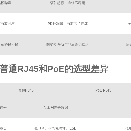
共模噪声
辐射超标、通信不稳定
E电源过压
PD控制器、电源芯片损坏
按
泄放路径不良
防护器件动作但后级仍损坏
缩
普通RJ45和PoE的选型差异
普通RJ45
PoE RJ45
信号
以太网差分数据
重点
低电容、信号完整性、ESD
低