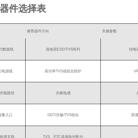
器件选择表
推荐器件方向
关键参数
45数据线
低电容ESD/TVS阵列
结电
oE电源线
高功率TVS或组合防护
V
共模路径
共模电感
能量入口
GDT/压敏/TVS组合
浪
电源支路
TVS、PTC或保险丝配合