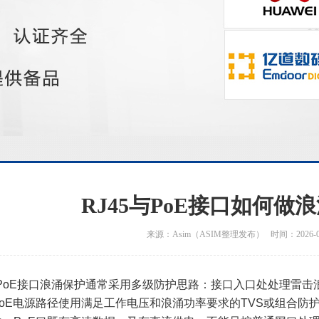
RJ45与PoE接口如何做
来源：Asim（ASIM整理发布） 时间：2026-06
与PoE接口浪涌保护通常采用多级防护思路：接口入口处处理雷
PoE电源路径使用满足工作电压和浪涌功率要求的TVS或组合防