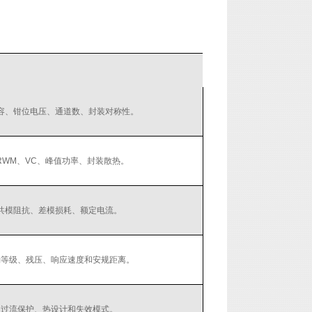
容、钳位电压、通道数、封装对称性。
RWM、VC、峰值功率、封装散热。
共模阻抗、差模损耗、额定电流。
涌等级、残压、响应速度和安规距离。
过流保护、热设计和失效模式。