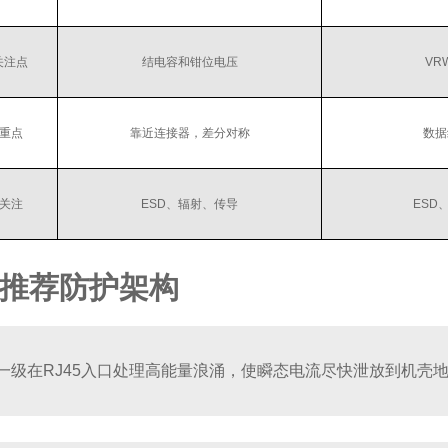
关注点
结电容和钳位电压
VR
重点
靠近连接器，差分对称
数据
关注
ESD、辐射、传导
ESD
推荐防护架构
一级在RJ45入口处理高能量浪涌，使瞬态电流尽快泄放到机壳