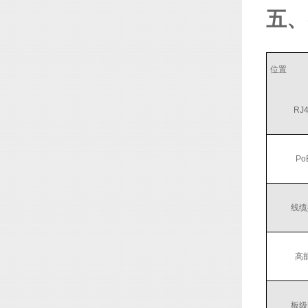
五、
位置
RJ
P
线缆
高
板级