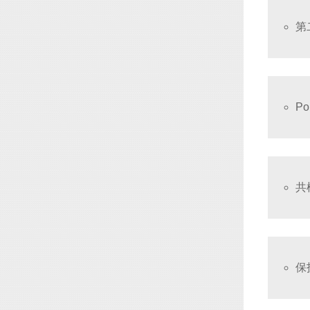
第
P
共
保