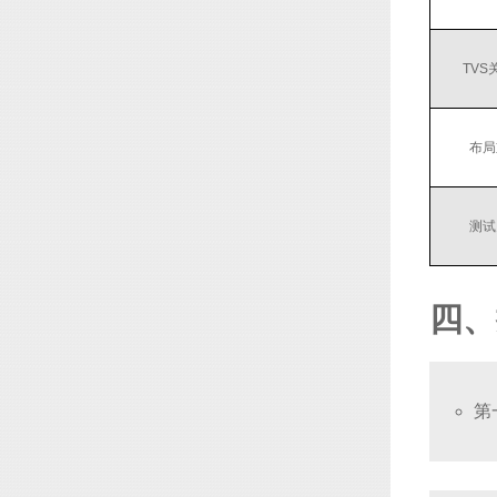
TVS
布局
测试
四、
第