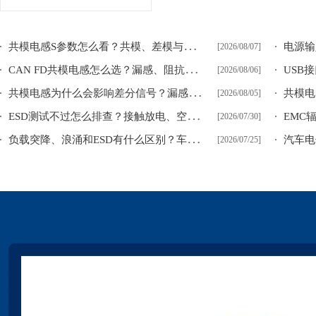
共
模电感S参数怎么看？共模、差模与模式转换参数区别
[2026/08/07]
C
AN FD共模电感怎么选？漏感、阻抗平衡与通信余量
[2026/08/06]
共
模电感为什么会影响差分信号？漏感、插损与阻抗不平衡
[2026/08/05]
E
SD测试不过怎么排查？接触放电、空气放电和间接放电整改思路
[2026/07/30]
负
载突降、浪涌和ESD有什么区别？车载电源瞬态防护思路
[2026/07/25]